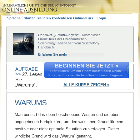
|
|
Sprache
Starten Sie Ihren kostenlosen Online-Kurs
Login
Der Kurs „Ermittlungen“
- Kostenloser
Online-Kurs der Ehrenamtlichen
Scientology Geistlichen vom Scientology-
Handbuch
Erfahren Sie mehr »
BEGINNEN SIE JETZT »
AUFGABE
Hier klicken, um mit einem kostenlosen Online-
>>
27. Lesen
Kurs der Ehrenamtlichen Geistlichen zu beginnen
Sie
„Warums“.
ALLE KURSE ZEIGEN »
WARUMS
Man benutzt das oben beschriebene Wissen und die oben
angegebenen Fertigkeiten, um den wirklichen Grund für eine
positive oder nicht optimale Situation zu verfolgen. Dieser
wirkliche Grund wird das „Warum“ genannt.