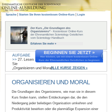
|
|
Sprache
Starten Sie Ihren kostenlosen Online-Kurs
Login
Der Kurs „Die Grundlagen des
Organisierens“
- Kostenloser Online-Kurs
der Ehrenamtlichen Scientology Geistlichen
vom Scientology-Handbuch
Erfahren Sie mehr »
BEGINNEN SIE JETZT »
AUFGABE
Hier klicken, um mit einem kostenlosen Online-
>>
27. Lesen
Kurs der Ehrenamtlichen Geistlichen zu beginnen
Sie
„Organisieren und Moral“.
ALLE KURSE ZEIGEN »
ORGANISIEREN UND MORAL
Die Grundlagen des Organisierens, wie man sie in diesem
Kurs finden kann, stellen Entdeckungen dar, die den
Niedergang jeder beliebigen Organisation umkehren und
Produktivität bewirken oder die planmäßige Expansion einer