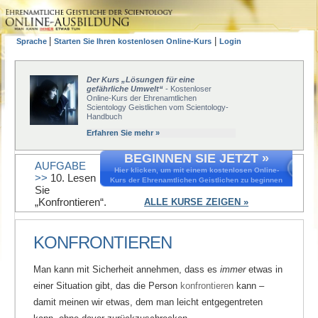
|
|
Sprache
Starten Sie Ihren kostenlosen Online-Kurs
Login
Der Kurs „Lösungen für eine
gefährliche Umwelt“
- Kostenloser
Online-Kurs der Ehrenamtlichen
Scientology Geistlichen vom Scientology-
Handbuch
Erfahren Sie mehr »
BEGINNEN SIE JETZT »
AUFGABE
Hier klicken, um mit einem kostenlosen Online-
>>
10. Lesen
Kurs der Ehrenamtlichen Geistlichen zu beginnen
Sie
„Konfrontieren“.
ALLE KURSE ZEIGEN »
KONFRONTIEREN
Man kann mit Sicherheit annehmen, dass es
immer
etwas in
einer Situation gibt, das die Person
konfrontieren
kann –
damit meinen wir etwas, dem man leicht entgegentreten