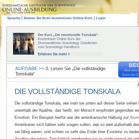
|
|
Sprache
Starten Sie Ihren kostenlosen Online-Kurs
Login
Der Kurs „Die emotionelle Tonskala“
-
Kostenloser Online-Kurs der
Ehrenamtlichen Scientology Geistlichen
vom Scientology-Handbuch
Erfahren Sie mehr »
BEG
AUFGABE >>
3. Lesen Sie „Die vollständige
Hier klic
Tonskala“
Kurs der E
DIE VOLLSTÄNDIGE TONSKALA
Die vollständige Tonskala, wie man sie unten auf dieser Seite sehen 
unterhalb der Apathie, das heißt, ein Mensch empfindet gegenüber ei
Emotion. Ein Beispiel hierfür war die amerikanische Haltung zur
Ato
Amerikaner sich hätten sehr sorgen sollen, war so weit außerhalb des
sie fähig waren, und schien so sehr das Ende ihrer Existenz zu bede
Apathie
absanken. Tatsächlich empfanden sie es nicht einmal als gr