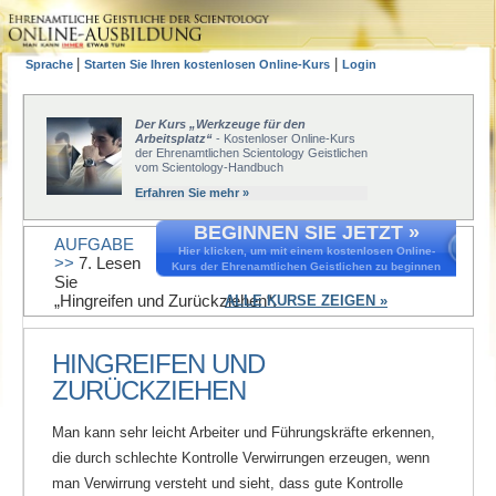
|
|
Sprache
Starten Sie Ihren kostenlosen Online-Kurs
Login
Der Kurs „Werkzeuge für den
Arbeitsplatz“
- Kostenloser Online-Kurs
der Ehrenamtlichen Scientology Geistlichen
vom Scientology-Handbuch
Erfahren Sie mehr »
BEGINNEN SIE JETZT »
AUFGABE
Hier klicken, um mit einem kostenlosen Online-
>>
7. Lesen
Kurs der Ehrenamtlichen Geistlichen zu beginnen
Sie
„Hingreifen und Zurückziehen“.
ALLE KURSE ZEIGEN »
HINGREIFEN UND
ZURÜCKZIEHEN
Man kann sehr leicht Arbeiter und Führungskräfte erkennen,
die durch schlechte Kontrolle Verwirrungen erzeugen, wenn
man Verwirrung versteht und sieht, dass gute Kontrolle