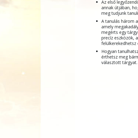
Az első legyőzend
annak útjában, ho
meg tudjunk tanuln
A tanulás három a
amely megakadály
megérts egy tárgy
precíz eszközök, 
felülkerekedhetsz
Hogyan tanulhats
érthetsz meg bárm
választott tárgyat.