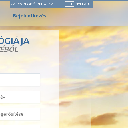
KAPCSOLÓDÓ OLDALAK
HU
NYELV
Bejelentkezés
ÓGIÁJA
VÉBŐL