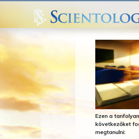
Ezen a tanfolya
következőket f
megtanulni: