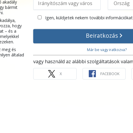
ő akadály
gy bármit
i.
Igen, küldjetek nekem további információkat 
kadálya,
ozza, hogy
at – és a
Beiratkozás
amelyekkel
 ezeken.
z meg és
Már be vagy iratkozva?
ilyen általad
vagy használd az alábbi szolgáltatások valam
X
FACEBOOK