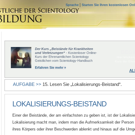
|
Sprache
Starten Sie Ihren kostenlosen On
Der Kurs „Beistände für Krankheiten
BEGI
und Verletzungen“
- Kostenloser Online-
Kurs der Ehrenamtlichen Scientology
Hier klicken
Geistlichen vom Scientology-Handbuch
Kurs der Ehr
Erfahren Sie mehr »
AL
AUFGABE >>
15. Lesen Sie „Lokalisierungs-Beistand“.
LOKALISIERUNGS-BEISTAND
Einer der Beistände, der am einfachsten zu geben ist, ist der Lokalisi
Lokalisierung macht man, indem man die Aufmerksamkeit der Person
ihres Körpers oder ihrer Beschwerden ablenkt und hinaus auf die Umg