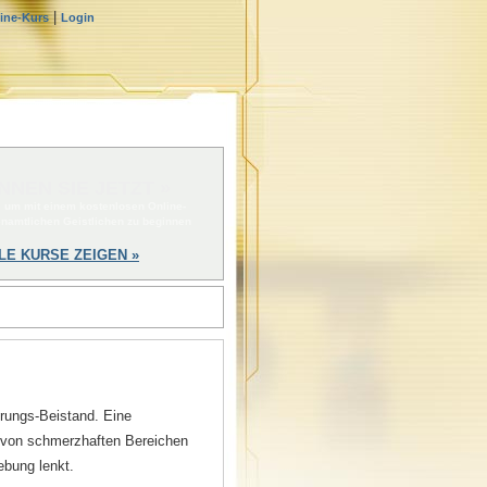
|
line-Kurs
Login
NNEN SIE JETZT »
, um mit einem kostenlosen Online-
enamtlichen Geistlichen zu beginnen
LE KURSE ZEIGEN »
erungs-Beistand. Eine
 von schmerzhaften Bereichen
ebung lenkt.