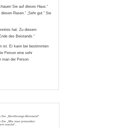
chauen Sie auf dieses Haus.“
 diesen Rasen.“ „Sehr gut.“ Sie
enntnis hat. Zu diesem
Ende des Beistands.“
en ist. Er kann bei bestimmten
ie Person eine sehr
n man der Person
 Sie „Berührungs-Beistand“.
 Sie „Wie man jemanden
ern macht“.