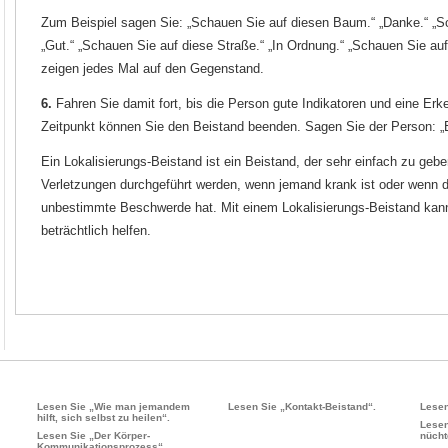
Zum Beispiel sagen Sie: „Schauen Sie auf diesen Baum.“ „Danke.“ „S
„Gut.“ „Schauen Sie auf diese Straße.“ „In Ordnung.“ „Schauen Sie auf
zeigen jedes Mal auf den Gegenstand.
6.
Fahren Sie damit fort, bis die Person gute Indikatoren und eine Erk
Zeitpunkt können Sie den Beistand beenden. Sagen Sie der Person: „
Ein Lokalisierungs-Beistand ist ein Beistand, der sehr einfach zu geb
Verletzungen durchgeführt werden, wenn jemand krank ist oder wenn d
unbestimmte Beschwerde hat. Mit einem Lokalisierungs-Beistand kan
beträchtlich helfen.
Lesen Sie „Wie man jemandem
Lesen Sie „Kontakt-Beistand“.
Lesen
hilft, sich selbst zu heilen“.
Lesen
Lesen Sie „Der Körper-
nücht
Kommunikationsprozess“.