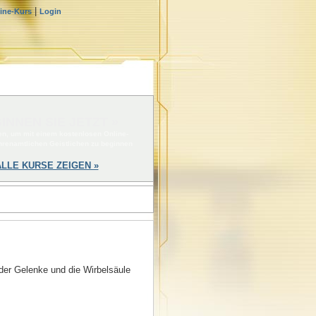
|
line-Kurs
Login
INNEN SIE JETZT »
ken, um mit einem kostenlosen Online-
hrenamtlichen Geistlichen zu beginnen
ALLE KURSE ZEIGEN »
 der Gelenke und die Wirbelsäule