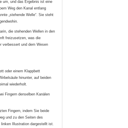
le um, und das Ergebnis ist eine
albem Weg den Kanal entlang
annte „stehende Welle“. Sie steht
rgendwohin.
arin, die stehenden Wellen in den
ft freizusetzen, was die
r verbessert und dem Wesen
tt oder einem Klappbett
irbelsäule hinunter, auf beiden
eimal wiederholt.
wei Fingern denselben Kanälen
izten Fingern, indem Sie beide
weg und zu den Seiten des
nken Illustration dargestellt ist.