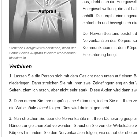
aus, dreht sich die Energiewel
Energieschwellung, die auf h
anhält. Dies ergibt eine sogen
einfach da und bewegt sich ni
Der Nerven-Beistand besteht d
Nervenkanälen des Körpers san
Kommunikation mit dem Körpe
Stehende Energiewellen entstehen, wenn der
Schock eines Aufpralls in einem Nervenkanal
Erleichterung bringt.
blockiert ist.
Verfahren
1.
Lassen Sie die Person sich mit dem Gesicht nach unten auf einem Be
niederlegen. Dann streichen Sie mit Ihren zwei Zeigefingern eng an der W
Seiten, ziemlich rasch, aber nicht sehr stark. Diese Aktion wird dann zw
2.
Dann drehen Sie Ihre ursprüngliche Aktion um, indem Sie mit Ihren z
die Wirbelsäule
hinauf
folgen. Dies wird dreimal gemacht.
3.
Nun streichen Sie über die Nervenkanäle mit Ihren fächerartig gespre
Hände zur gleichen Zeit verwenden. Streichen Sie von der Wirbelsäule 
Körpers hin, indem Sie den Nervenkanälen folgen, wie es auf der oberen li