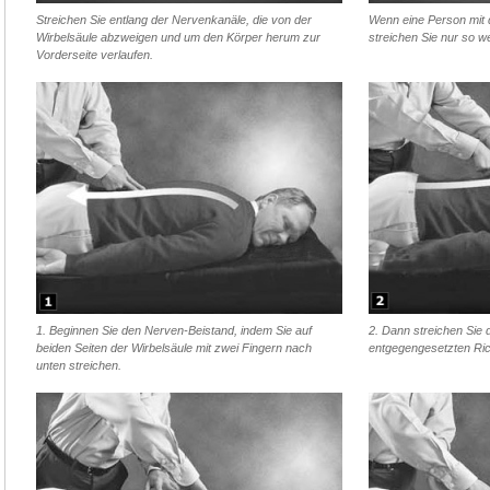
Streichen Sie entlang der Nervenkanäle, die von der
Wenn eine Person mit 
Wirbelsäule abzweigen und um den Körper herum zur
streichen Sie nur so we
Vorderseite verlaufen.
1. Beginnen Sie den Nerven-Beistand, indem Sie auf
2. Dann streichen Sie 
beiden Seiten der Wirbelsäule mit zwei Fingern nach
entgegengesetzten Ric
unten streichen.