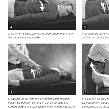
3. Streichen Sie mit fächerartig gespreizten Fingern von
4. Drehen Sie die Rich
der Wirbelsäule nach außen.
zurück zur Wirbelsäule
5. Lassen Sie die Person sich auf den Rücken legen.
6. Streichen Sie die A
Folgen Sie den Nervenkanälen zur Vorderseite des
die Person sich dann 
Körpers herum und dann wieder in die entgegengesetzte
Sie wieder damit, die W