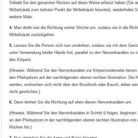
Sobald Sie den gesamten Rücken auf diese Weise erfasst haben (Sie a
Wirbelsäule zum tiefsten Punkt der Wirbelsäule hinunter), wiederholen S
weitere Male.
4.
Man dreht nun die Richtung seiner Striche um, sodass sie in die Rich
Wirbelsäule zurückgehen.
5.
Lassen Sie die Person sich nun umdrehen, sodass sie mit dem Gesich
unter Verwendung beider Hände fort, parallel zu den Nervenkanälen zu s
des Körpers.
(Hinweis: Während Sie den Nervenkanälen zur Körpervorderseite herum f
den Pfeilspitzen auf der nachfolgenden oberen rechten Illustration. Die 
werden, erstrecken sich nicht über den Brustkorb oder Bauch, daher wir
nicht gestrichen.)
6.
Dann drehen Sie die Richtung auf eben diesen Nervenkanälen um.
(Hinweis: Während Sie den Nervenkanälen in Schritt 6 folgen, beginnen
an den Pfeilspitzen in der nachfolgenden oberen rechten Illustration mi
Rücken hin.)
7.
Nun streichen Sie die Arme und Beine hinunter.