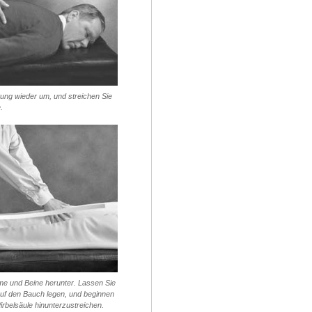
tung wieder um, und streichen Sie
.
rme und Beine herunter. Lassen Sie
auf den Bauch legen, und beginnen
irbelsäule hinunterzustreichen.