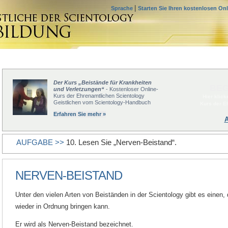
|
Sprache
Starten Sie Ihren kostenlosen On
Der Kurs „Beistände für Krankheiten
BEG
und Verletzungen“
- Kostenloser Online-
Kurs der Ehrenamtlichen Scientology
Hier klic
Geistlichen vom Scientology-Handbuch
Kurs der E
Erfahren Sie mehr »
AUFGABE >>
10. Lesen Sie „Nerven-Beistand“.
NERVEN-BEISTAND
Unter den vielen Arten von Beiständen in der Scientology gibt es einen,
wieder in Ordnung bringen kann.
Er wird als Nerven-Beistand bezeichnet.