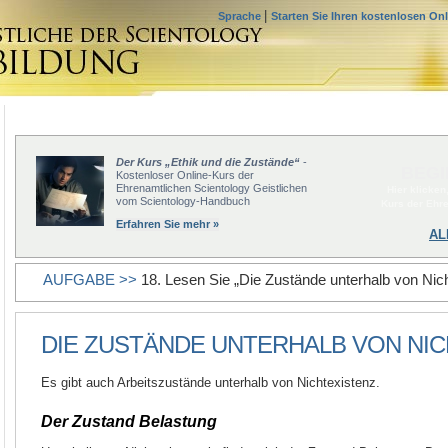
|
Sprache
Starten Sie Ihren kostenlosen On
Der Kurs „Ethik und die Zustände“
-
BEGI
Kostenloser Online-Kurs der
Ehrenamtlichen Scientology Geistlichen
Hier klicken
vom Scientology-Handbuch
Kurs der Ehr
Erfahren Sie mehr »
AL
AUFGABE >>
18. Lesen Sie „Die Zustände unterhalb von Nich
DIE ZUSTÄNDE UNTERHALB VON NI
Es gibt auch Arbeitszustände unterhalb von Nichtexistenz.
Der Zustand Belastung