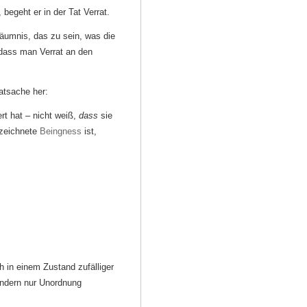
begeht er in der Tat Verrat.
säumnis, das zu sein, was die
 dass man Verrat an den
atsache her:
rt hat – nicht weiß,
dass
sie
nzeichnete
Beingness
ist,
 in einem Zustand zufälliger
ondern nur Unordnung