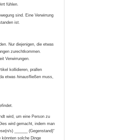
rrt fühlen.
ewegung sind. Eine Verwirrung
standen ist.
rden. Nur diejenigen, die etwas
rrungen zurechtkommen.
eit Verwirrungen.
el kollidieren, prallen
, da etwas
hinaus
fließen muss,
findet.
andt wird, um eine Person zu
 Dies wird gemacht, indem man
ese(n/s) ______ (Gegenstand)“
e könnten solche Dinge