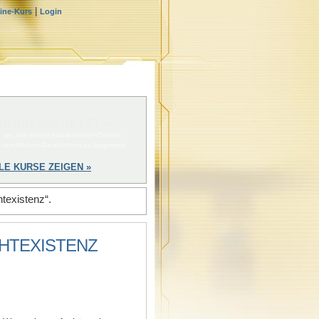
|
line-Kurs
Login
NNEN SIE JETZT »
, um mit einem kostenlosen Online-
enamtlichen Geistlichen zu beginnen
LE KURSE ZEIGEN »
texistenz“.
CHTEXISTENZ