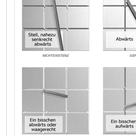
NICHTEXISTENZ
GE