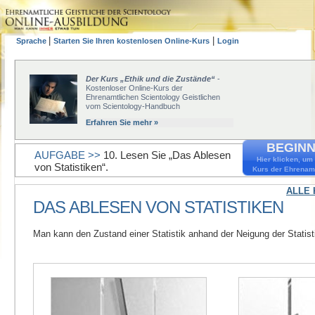
|
|
Sprache
Starten Sie Ihren kostenlosen Online-Kurs
Login
Der Kurs „Ethik und die Zustände“
-
Kostenloser Online-Kurs der
Ehrenamtlichen Scientology Geistlichen
vom Scientology-Handbuch
Erfahren Sie mehr »
BEGINN
AUFGABE >>
10. Lesen Sie „Das Ablesen
Hier klicken, um
von Statistiken“.
Kurs der Ehrenamt
ALLE 
DAS ABLESEN VON STATISTIKEN
Man kann den Zustand einer Statistik anhand der Neigung der Statis