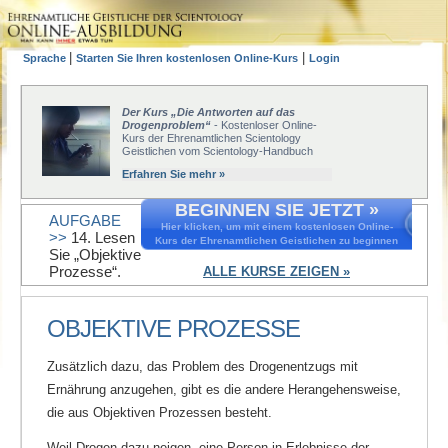
|
|
Sprache
Starten Sie Ihren kostenlosen Online-Kurs
Login
Der Kurs „Die Antworten auf das
Drogenproblem“
- Kostenloser Online-
Kurs der Ehrenamtlichen Scientology
Geistlichen vom Scientology-Handbuch
Erfahren Sie mehr »
BEGINNEN SIE JETZT »
AUFGABE
Hier klicken, um mit einem kostenlosen Online-
>>
14. Lesen
Kurs der Ehrenamtlichen Geistlichen zu beginnen
Sie „Objektive
Prozesse“.
ALLE KURSE ZEIGEN »
OBJEKTIVE PROZESSE
Zusätzlich dazu, das Problem des Drogenentzugs mit
Ernährung anzugehen, gibt es die andere Herangehensweise,
die aus Objektiven Prozessen besteht.
Weil Drogen dazu neigen, eine Person in Erlebnisse der