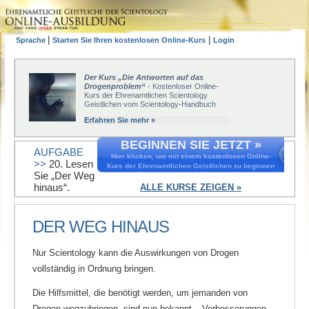
|
|
Sprache
Starten Sie Ihren kostenlosen Online-Kurs
Login
Der Kurs „Die Antworten auf das
Drogenproblem“
- Kostenloser Online-
Kurs der Ehrenamtlichen Scientology
Geistlichen vom Scientology-Handbuch
Erfahren Sie mehr »
BEGINNEN SIE JETZT »
AUFGABE
Hier klicken, um mit einem kostenlosen Online-
>>
20. Lesen
Kurs der Ehrenamtlichen Geistlichen zu beginnen
Sie „Der Weg
hinaus“.
ALLE KURSE ZEIGEN »
DER WEG HINAUS
Nur Scientology kann die Auswirkungen von Drogen
vollständig in Ordnung bringen.
Die Hilfsmittel, die benötigt werden, um jemanden von
Drogen wegzubringen, sind nun bekannt – Verbesserungen