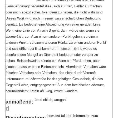
Verhalten, irrationales Denken oder Verhalten.
Genauer gesagt bedeutet dies, sich zu irren, Fehler zu machen
oder noch spezifischer, fixe Ideen zu haben, die nicht wahr sind.
Dieses Wort wird auch in seiner wissenschaftlichen Bedeutung
benutzt. Es bedeutet eine Abweichung von einer geraden Linie.
Wenn eine Linie von A nach B geht, dann würde sie, wenn sie
aberriert
ist, von A zu einem anderen Punkt gehen, zu einem
anderen Punkt, zu einem anderen Punkt, zu einem anderen Punkt
und schließlich bei B ankommen. In diesem Sinne würde es
ebenfalls den Mangel an Direktheit bedeuten oder verquer zu
sehen. Beispielsweise könnte ein Mann ein Pferd sehen, aber
glauben, dass er einen Elefanten sieht. Aberriertes Verhalten wäre
falsches Verhalten oder Verhalten, das nicht durch Vernunft
untermauert ist.
Aberration
ist der geistigen Gesundheit, die das
Gegenteil wäre, entgegengesetzt. Aus dem lateinischen
aberrare,
herumwandern; Latein
ab,
weg,
errare,
wandern.
überheblich, arrogant.
anmaßend:
d
bewusst falsche Information zum
Desinformation: