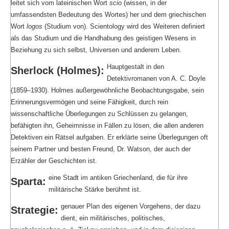
leitet sich vom lateinischen Wort
scio
(wissen, in der
umfassendsten Bedeutung des Wortes) her und dem griechischen
Wort
logos
(Studium von). Scientology wird des Weiteren definiert
als das Studium und die Handhabung des geistigen Wesens in
Beziehung zu sich selbst, Universen und anderem Leben.
Hauptgestalt in den
Sherlock (Holmes):
Detektivromanen von A. C. Doyle
(1859–1930). Holmes außergewöhnliche Beobachtungsgabe, sein
Erinnerungsvermögen und seine Fähigkeit, durch rein
wissenschaftliche Überlegungen zu Schlüssen zu gelangen,
befähigten ihn, Geheimnisse in Fällen zu lösen, die allen anderen
Detektiven ein Rätsel aufgaben. Er erklärte seine Überlegungen oft
seinem Partner und besten Freund, Dr. Watson, der auch der
Erzähler der Geschichten ist.
eine Stadt im antiken Griechenland, die für ihre
Sparta:
militärische Stärke berühmt ist.
genauer Plan des eigenen Vorgehens, der dazu
Strategie:
dient, ein militärisches, politisches,