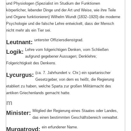
und Physiologen (Spezialist im Studium der Funktionen
körperlicher, lebender Dinge und der Art und Weise, wie ihre Teile
und Organe funktionieren) Wilhelm Wundt (1832–1920) die moderne
Psychologie und die falsche Lehre entwickelt, dass der Mensch
nicht mehr als ein Tier sei.
unterster Offiziersdienstgrad.
Leutnant:
Lehre vom folgerichtigen Denken, vom Schließen
Logik:
aufgrund gegebener Aussagen; Denklehre;
Folgerichtigkeit des Denkens.
(ca. 7. Jahrhundert v. Chr.) ein spartanischer
Lycurgus:
Gesetzgeber, von dem es heißt, die Regierung
etabliert zu haben, welche Sparta zur großen Militärmacht des
antiken Griechenlands gemacht hatte.
m
Mitglied der Regierung eines Staates oder Landes,
Minister:
das einen bestimmten Geschäftsbereich verwaltet.
ein erfundener Name.
Murgatroyd: