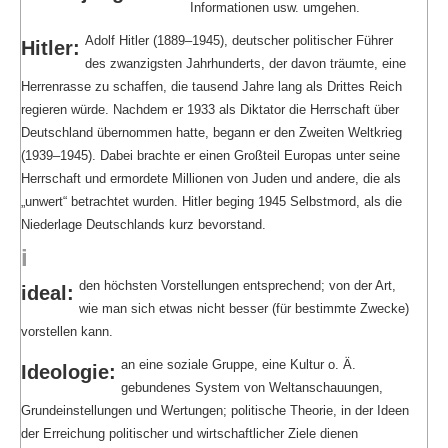
Informationen usw. umgehen.
Adolf Hitler (1889–1945), deutscher politischer Führer
Hitler:
des zwanzigsten Jahrhunderts, der davon träumte, eine
Herrenrasse zu schaffen, die tausend Jahre lang als Drittes Reich
regieren würde. Nachdem er 1933 als Diktator die Herrschaft über
Deutschland übernommen hatte, begann er den Zweiten Weltkrieg
(1939–1945). Dabei brachte er einen Großteil Europas unter seine
Herrschaft und ermordete Millionen von Juden und andere, die als
„unwert“ betrachtet wurden. Hitler beging 1945 Selbstmord, als die
Niederlage Deutschlands kurz bevorstand.
i
den höchsten Vorstellungen entsprechend; von der Art,
ideal:
wie man sich etwas nicht besser (für bestimmte Zwecke)
vorstellen kann.
an eine soziale Gruppe, eine Kultur o. Ä.
Ideologie:
gebundenes System von Weltanschauungen,
Grundeinstellungen und Wertungen; politische Theorie, in der Ideen
der Erreichung politischer und wirtschaftlicher Ziele dienen