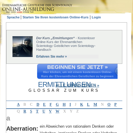
|
|
Sprache
Starten Sie Ihren kostenlosen Online-Kurs
Login
Der Kurs „Ermittlungen“
- Kostenloser
Online-Kurs der Ehrenamtlichen
Scientology Geistlichen vom Scientology-
Handbuch
Erfahren Sie mehr »
BEGINNEN SIE JETZT »
Hier klicken, um mit einem kostenlosen Online-
Kurs der Ehrenamtlichen Geistlichen zu beginnen
ERMITTLUNGEN
ALLE KURSE ZEIGEN »
GLOSSAR ZUM KURS
A
B
C
D
E
F
G
H
I
J
K
L
M
N
O
P
Q
R
S
T
U
V
W
X
Y
Z
a
ein Abweichen von rationalem Denken oder
Aberration: