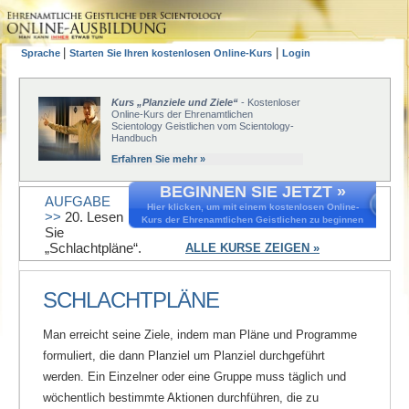
|
|
Sprache
Starten Sie Ihren kostenlosen Online-Kurs
Login
Kurs „Planziele und Ziele“
- Kostenloser
Online-Kurs der Ehrenamtlichen
Scientology Geistlichen vom Scientology-
Handbuch
Erfahren Sie mehr »
BEGINNEN SIE JETZT »
AUFGABE
Hier klicken, um mit einem kostenlosen Online-
>>
20. Lesen
Kurs der Ehrenamtlichen Geistlichen zu beginnen
Sie
„Schlachtpläne“.
ALLE KURSE ZEIGEN »
SCHLACHTPLÄNE
Man erreicht seine Ziele, indem man Pläne und Programme
formuliert, die dann Planziel um Planziel durchgeführt
werden. Ein Einzelner oder eine Gruppe muss täglich und
wöchentlich bestimmte Aktionen durchführen, die zu