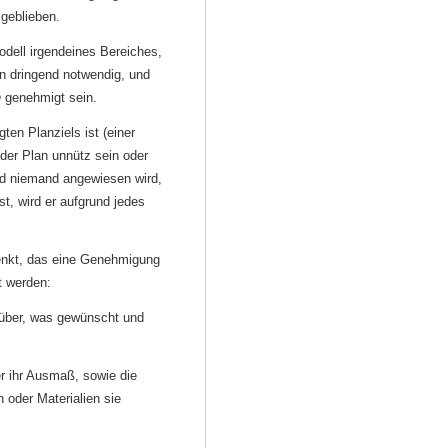
 geblieben.
dell irgendeines Bereiches,
ion dringend notwendig, und
n
genehmigt sein.
ten Planziels ist (einer
 der Plan unnütz sein oder
nd niemand angewiesen wird,
st, wird er aufgrund jedes
enkt, das eine Genehmigung
t werden:
rüber, was gewünscht und
er ihr Ausmaß, sowie die
 oder Materialien sie