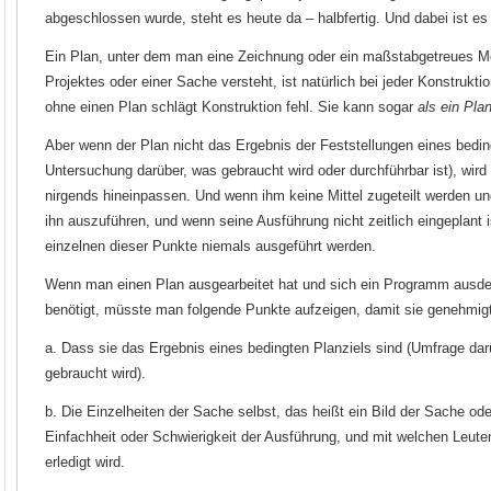
abgeschlossen wurde, steht es heute da – halbfertig. Und dabei ist es
Ein Plan, unter dem man eine Zeichnung oder ein maßstabgetreues Mo
Projektes oder einer Sache versteht, ist natürlich bei jeder Konstrukt
ohne einen Plan schlägt Konstruktion fehl. Sie kann sogar
als ein Pla
Aber wenn der Plan nicht das Ergebnis der Feststellungen eines beding
Untersuchung darüber, was gebraucht wird oder durchführbar ist), wird
nirgends hineinpassen. Und wenn ihm keine Mittel zugeteilt werden u
ihn auszuführen, und wenn seine Ausführung nicht zeitlich eingeplant i
einzelnen dieser Punkte niemals ausgeführt werden.
Wenn man einen Plan ausgearbeitet hat und sich ein Programm ausd
benötigt, müsste man folgende Punkte aufzeigen, damit sie genehmig
a. Dass sie das Ergebnis eines bedingten Planziels sind (Umfrage da
gebraucht wird).
b. Die Einzelheiten der Sache selbst, das heißt ein Bild der Sache od
Einfachheit oder Schwierigkeit der Ausführung, und mit welchen Leuten
erledigt wird.