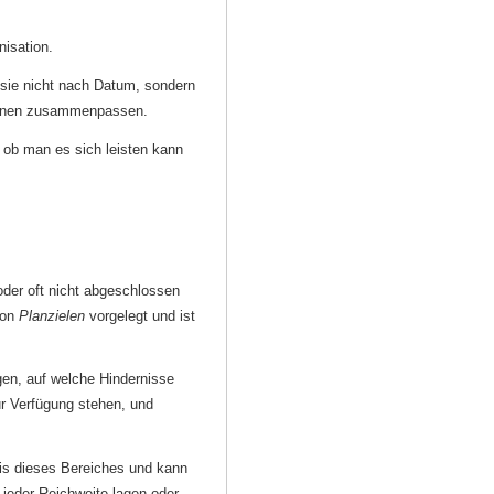
nisation.
 sie nicht nach Datum, sondern
tionen zusammenpassen.
, ob man es sich leisten kann
der oft nicht abgeschlossen
von
Planzielen
vorgelegt und ist
gen, auf welche Hindernisse
r Verfügung stehen, und
is dieses Bereiches und kann
b jeder Reichweite lagen oder