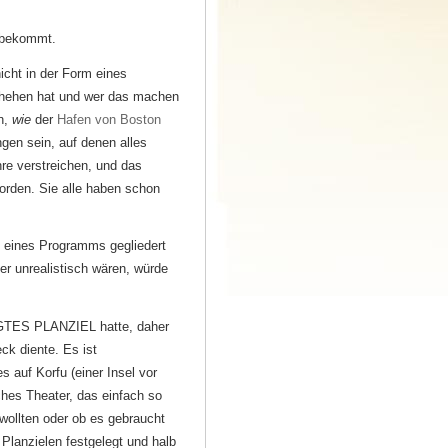
f bekommt.
nicht in der Form eines
chehen hat und wer das machen
en,
wie
der
Hafen von Boston
gen sein, auf denen alles
hre verstreichen, und das
orden. Sie alle haben schon
m eines Programms gegliedert
er unrealistisch wären, würde
NGTES PLANZIEL hatte, daher
k diente. Es ist
s auf Korfu (einer Insel vor
ches Theater, das einfach so
wollten oder ob es gebraucht
 Planzielen festgelegt und halb