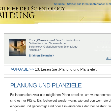
|
Sprache
Starten Sie Ihren kostenlosen On
Kurs „Planziele und Ziele“
- Kostenloser
BEGI
Online-Kurs der Ehrenamtlichen
Scientology Geistlichen vom Scientology-
Hier klicken
Handbuch
Kurs der Ehr
Erfahren Sie mehr »
AL
AUFGABE >>
13. Lesen Sie „Planung und Planziele“.
PLANUNG UND PLANZIELE
Es lassen sich zwar alle möglichen Pläne erstellen, um wünschenswert
sind es nur Pläne. Bis festgelegt wurde, wann, wie und von wem sie du
eingeplant und genehmigt sind oder Einverständnis darüber besteht, 