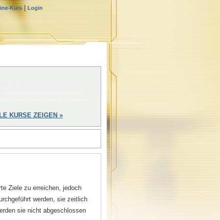
|
line-Kurs
Login
NNEN SIE JETZT »
, um mit einem kostenlosen Online-
enamtlichen Geistlichen zu beginnen
LE KURSE ZEIGEN »
e Ziele zu erreichen, jedoch
rchgeführt werden, sie zeitlich
werden sie nicht abgeschlossen