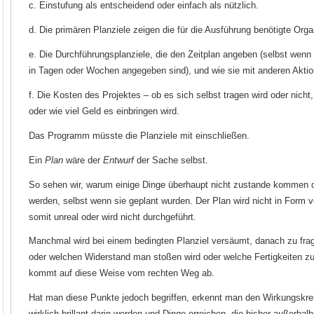
c. Einstufung als entscheidend oder einfach als nützlich.
d. Die primären Planziele zeigen die für die Ausführung benötigte Orga
e. Die Durchführungsplanziele, die den Zeitplan angeben (selbst wenn
in Tagen oder Wochen angegeben sind), und wie sie mit anderen Ak
f. Die Kosten des Projektes – ob es sich selbst tragen wird oder nicht
oder wie viel Geld es einbringen wird.
Das Programm müsste die Planziele mit einschließen.
Ein
Plan
wäre der
Entwurf
der Sache selbst.
So sehen wir, warum einige Dinge überhaupt nicht zustande kommen o
werden, selbst wenn sie geplant wurden. Der Plan wird nicht in Form 
somit unreal oder wird nicht durchgeführt.
Manchmal wird bei einem bedingten Planziel versäumt, danach zu fra
oder welchen Widerstand man stoßen wird oder welche Fertigkeiten zu
kommt auf diese Weise vom rechten Weg ab.
Hat man diese Punkte jedoch begriffen, erkennt man den Wirkungskre
wirklich brillant darin werden und Dinge erreichen, die bisher außerhal