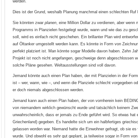
werden.
Dies ist der Grund, weshalb Planung manchmal einen schlechten Ru
Sie könnten zwar
planen
, eine Million Dollar zu verdienen, aber wenn 
Programms in Planzielen festgelegt wurde, wann und wie das zu ges
soll, wird es einfach nicht geschehen. Ein brillanter Plan wird entworf
auf Öltanker umgestellt werden kann. Es könnte in Form von Zeichnun
perfekt platziert ist. Man könnte sogar Modelle davon haben. Zehn Ja
Projekt ist noch nicht angefangen, geschweige denn abgeschlossen w
solche Pläne gesehen. Weltausstellungen sind voll davon.
Jemand könnte auch einen Plan haben, der mit Planzielen in der For
ist – wer, wann, wie –, und wenn die Planziele schlecht vorgegeben od
er doch niemals abgeschlossen werden.
Jemand kann auch einen Plan haben, der von vornherein kein BEDI
von niemandem wirklich gewünscht wurde und tatsächlich keinem Zwec
unwahrscheinlich, dass er jemals zu Ende geführt wird. So etwas hat e
Griechenland) gegeben. Es handelte sich um ein halbfertiges griechis
gelassen worden war. Niemand hatte die Einwohner gefragt, ob sie es 
wurde. Und obwohl es sehr gut geplant, ja teilweise sogar in Form von