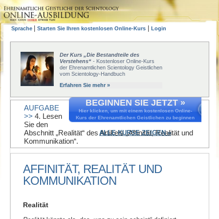
|
|
Sprache
Starten Sie Ihren kostenlosen Online-Kurs
Login
Der Kurs „Die Bestandteile des
Verstehens“
- Kostenloser Online-Kurs
der Ehrenamtlichen Scientology Geistlichen
vom Scientology-Handbuch
Erfahren Sie mehr »
BEGINNEN SIE JETZT »
AUFGABE
Hier klicken, um mit einem kostenlosen Online-
>>
4. Lesen
Kurs der Ehrenamtlichen Geistlichen zu beginnen
Sie den
Abschnitt „Realität“ des Artikels „Affinität, Realität und
ALLE KURSE ZEIGEN »
Kommunikation“.
AFFINITÄT, REALITÄT UND
KOMMUNIKATION
Realität