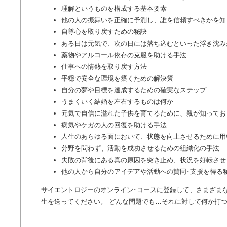
理解というものを構成する基本要素
他の人の振舞いを正確に予測し、誰を信頼すべきかを知
自尊心を取り戻すための秘訣
ある日は元気で、次の日には落ち込むといった浮き沈み
薬物やアルコール依存の克服を助ける手法
仕事への情熱を取り戻す方法
平穏で安全な環境を築くための解決策
自分の夢や目標を達成するための確実なステップ
うまくいく結婚を左右するものは何か
元気で自信に溢れた子供を育てるために、親が知ってお
病気やケガの人の回復を助ける手法
人生のあらゆる面において、状態を向上させるために用
分野を問わず、活動を成功させるための組織化の手法
失敗の背後にある真の原因を突き止め、状況を好転させ
他の人から自分のアイデアや活動への賛同･支援を得る
サイエントロジーのオンライン･コースに登録して、さまざま
生を送ってください。 どんな問題でも…それに対して何か打つ