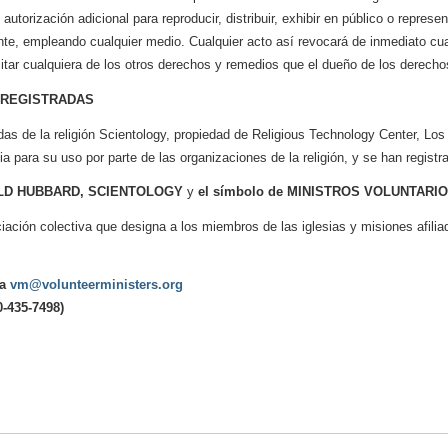
utorización adicional para reproducir, distribuir, exhibir en público o represen
te, empleando cualquier medio. Cualquier acto así revocará de inmediato cual
itar cualquiera de los otros derechos y remedios que el dueño de los derechos
 REGISTRADAS
as de la religión Scientology, propiedad de Religious Technology Center, Los
ia para su uso por parte de las organizaciones de la religión, y se han regis
ALD HUBBARD, SCIENTOLOGY
y
el símbolo de MINISTROS VOLUNTARIO
ación colectiva que designa a los miembros de las iglesias y misiones afilia
 a
vm@volunteerministers.org
0-435-7498)