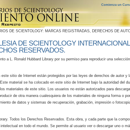
Comienza un Curso
RIOS DE SCIENTOLOGY: MARCAS REGISTRADAS, DERECHOS DE AUTO
 IGLESIA DE SCIENTOLOGY INTERNACIONAL
CHOS RESERVADOS.
to a L. Ronald Hubbard Library por su permiso para reproducir una selecció
 este sitio de Internet están protegidos por las leyes de derechos de autor y 
 Este material se ha colocado en este sitio de Internet bajo la autoridad del 
los materiales de este sitio. Los usuarios no están autorizados para descarga
eproducir de otra manera cualesquiera de los materiales de ninguna forma o por
iento de datos y sistemas de recuperación, grabación, impresión o fotocopi
brary. Todos los Derechos Reservados. Esta obra, y cada parte que la compo
 intelectual en todo el mundo. Se permite al usuario ver o descargar uno o m