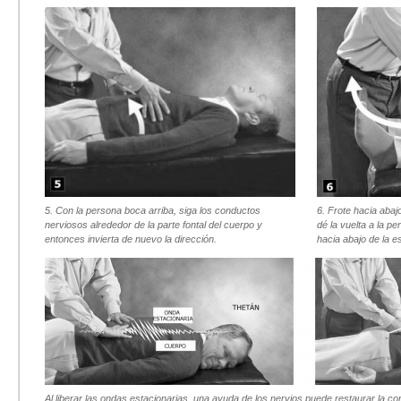
5. Con la persona boca arriba, siga los conductos
6. Frote hacia abaj
nerviosos alrededor de la parte fontal del cuerpo y
dé la vuelta a la p
entonces invierta de nuevo la dirección.
hacia abajo de la e
Al liberar las ondas estacionarias, una ayuda de los nervios puede restaurar la co