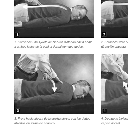
1. Comience una Ayuda de Nervios frotando hacia abajo
2. Entonces frote h
a ambos lados de la espina dorsal con dos dedos.
dirección opuesta.
3. Frote hacia afuera de la espina dorsal con los dedos
4. De nuevo invierta
abiertos en forma de abanico.
espina dorsal.