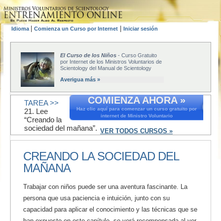
|
|
Idioma
Comienza un Curso por Internet
Iniciar sesión
El Curso de los Niños
- Curso Gratuito
por Internet de los Ministros Voluntarios de
Scientology del Manual de Scientology
Averigua más »
COMIENZA AHORA »
TAREA >>
Haz clic aquí para comenzar un curso gratuito por
21. Lee
internet de Ministro Voluntario
“Creando la
sociedad del mañana”.
VER TODOS CURSOS »
CREANDO LA SOCIEDAD DEL
MAÑANA
Trabajar con niños puede ser una aventura fascinante. La
persona que usa paciencia e intuición, junto con su
capacidad para aplicar el conocimiento y las técnicas que se
han expuesto en este capítulo, se verá recompensada al ver