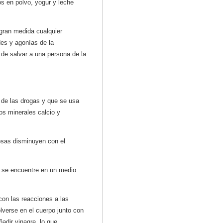
os en polvo, yogur y leche
gran medida cualquier
des y agonías de la
de salvar a una persona de la
a de las drogas y que se usa
os minerales calcio y
osas disminuyen con el
e se encuentre en un medio
con las reacciones a las
olverse en el cuerpo junto con
adir vinagre, lo que