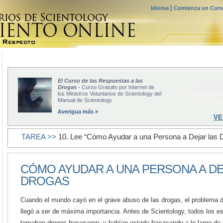
|
Idioma
Comienza un Curso
El Curso de las Respuestas a las
COM
Drogas
- Curso Gratuito por Internet de
los Ministros Voluntarios de Scientology del
Haz clic aquí
Manual de Scientology
int
Averigua más »
VE
TAREA >>
10. Lee “Cómo Ayudar a una Persona a Dejar las 
CÓMO AYUDAR A UNA PERSONA A DE
DROGAS
Cuando el mundo cayó en el grave abuso de las drogas, el problema d
llegó a ser de máxima importancia. Antes de Scientology, todos los e
tomaban drogas fracasaron; y habían estado fracasando a lo largo de to