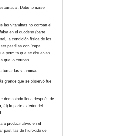
 estomacal. Debe tomarse
e las vitaminas no corroan el
falsa en el duodeno (parte
ral, la condición física de los
ser pastillas con “capa
 que permita que se disuelvan
za que lo corroan.
a tomar las vitaminas.
ás grande que se observó fue
irse demasiado llena después de
(d) la parte exterior del
l.
a producir alivio en el
 pastillas de hidróxido de