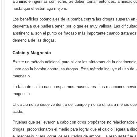
aluminio e ingerirlas con leche. Se deben tomar, entonces, aminoácid
hasta que el estómago mejore.
Los beneficios potenciales de la bomba contra las drogas superan en 
desventaja que pudiera tener, por lo que es muy valiosa. Las dificulta
abstinencia, son el punto de fracaso más importante cuando tratamos 
demencia de las drogas.
Calcio y Magnesio
Existe un método adicional para aliviar los síntomas de la abstinenci
junto con la bomba contra las drogas. Este método incluye el uso de l
magnesio.
La falta de calcio causa espasmos musculares. Las reacciones nervi
magnesio.
El calcio no se disuelve dentro del cuerpo y no se utiliza a menos qu
ácido.
Pruebas que se llevaron a cabo con otros propósitos no relacionados 
drogas, proporcionaron el medio para lograr que el calcio llegara a dis
el magnesio, y así lograr los resultados de ambos. La respuesta fue añ