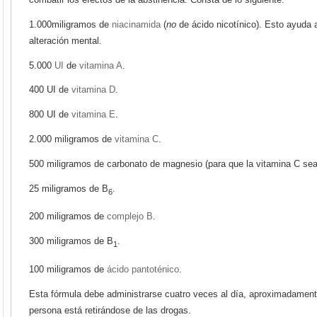
1.000miligramos de
niacinamida
(
no
de ácido nicotínico). Esto ayuda a
alteración mental.
5.000
UI
de
vitamina A
.
400 UI de
vitamina D
.
800 UI de
vitamina E
.
2.000 miligramos de
vitamina C
.
500 miligramos de carbonato de magnesio (para que la vitamina C sea
25 miligramos de B
.
6
200 miligramos de
complejo B
.
300 miligramos de B
.
1
100 miligramos de
ácido pantoténico
.
Esta fórmula debe administrarse cuatro veces al día, aproximadament
persona está retirándose de las drogas.