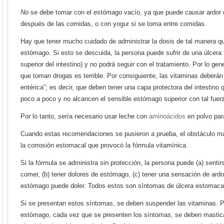
No
se debe tomar con el estómago vacío, ya que puede causar ardor
después de las comidas, o con yogur si se toma entre comidas.
Hay que tener mucho cuidado de administrar la dosis de tal manera qu
estómago. Si esto se descuida, la persona puede sufrir de una úlcera 
superior del intestino) y no podrá seguir con el tratamiento. Por lo gene
que toman drogas es terrible. Por consiguiente, las vitaminas deberán 
entérica”; es decir, que deben tener una capa protectora del intestino
poco a poco y no alcancen el sensible estómago superior con tal fuer
Por lo tanto, sería necesario usar leche con
aminoácidos
en polvo par
Cuando estas recomendaciones se pusieron a prueba, el obstáculo m
la corrosión estomacal que provocó la fórmula vitamínica.
Si la fórmula se administra sin protección, la persona puede (a) sent
comer, (b) tener dolores de estómago, (c) tener una sensación de ardor, 
estómago puede doler. Todos estos son síntomas de úlcera estomaca
Si se presentan estos síntomas, se deben suspender las vitaminas. Par
estómago, cada vez que se presenten los síntomas, se deben masticar