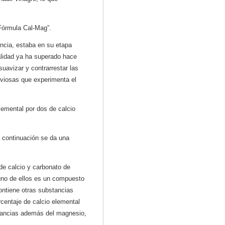
“Fórmula Cal-Mag”.
encia, estaba en su etapa
ualidad ya ha superado hace
uavizar y contrarrestar las
viosas que experimenta el
lemental por dos de calcio
 continuación se da una
de calcio y carbonato de
uno de ellos es un compuesto
contiene otras substancias
rcentaje de calcio elemental
stancias además del magnesio,