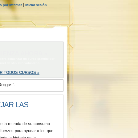
|
 por Internet
Iniciar sesión
IENZA AHORA »
 para comenzar un curso gratuito por
ernet de Ministro Voluntario
R TODOS CURSOS »
Drogas”.
JAR LAS
e la retirada de su consumo
sfuerzos para ayudar a los que
da la historia de la