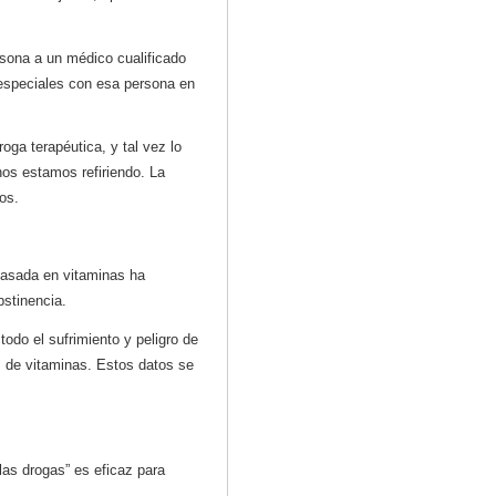
rsona a un médico cualificado
especiales con esa persona en
ga terapéutica, y tal vez lo
nos estamos refiriendo. La
sos.
 basada en vitaminas ha
abstinencia.
odo el sufrimiento y peligro de
s de vitaminas. Estos datos se
as drogas” es eficaz para