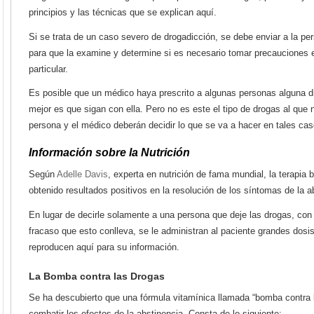
principios y las técnicas que se explican aquí.
Si se trata de un caso severo de drogadicción, se debe enviar a la pe
para que la examine y determine si es necesario tomar precauciones 
particular.
Es posible que un médico haya prescrito a algunas personas alguna dro
mejor es que sigan con ella. Pero no es este el tipo de drogas al que 
persona y el médico deberán decidir lo que se va a hacer en tales ca
Información sobre la Nutrición
Según
Adelle Davis
, experta en nutrición de fama mundial, la terapia
obtenido resultados positivos en la resolución de los síntomas de la 
En lugar de decirle solamente a una persona que deje las drogas, con t
fracaso que esto conlleva, se le administran al paciente grandes dosi
reproducen aquí para su información.
La Bomba contra las Drogas
Se ha descubierto que una fórmula vitamínica llamada “bomba contra l
combatir los efectos de la abstinencia. Consta de lo siguiente: