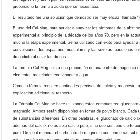
proporcionó la fórmula ácida que se necesitaba.
El resultado fue una solución que demostró ser muy eficaz, llamada 
El uso del Cal-Mag, para ayudar a suavizar los síntomas de la abstin
experimental al principio de la década de los años 70, pero en la act
mucho la etapa experimental. Se ha utilizado con éxito para ayudar a s
convulsiones, los espasmos musculares y las severas reacciones ner
drogadicto al dejar las drogas.
La fórmula Cal-Mag utiliza una proporción de una parte de magnesio e
elemental, mezcladas con vinagre y agua.
Como la fórmula requiere cantidades precisas de
calcio
y magnesio, a
explicación adicional al respecto.
La Fórmula Cal-Mag se hace utilizando estos compuestos: gluconato 
magnesio. Ambos están disponibles en forma de polvo blanco. Cada 
de substancias diferentes. En otras palabras, el gluconato de calcio 
además del calcio; no es sólo calcio puro, sino que contiene cierto po
puro. De igual manera, el carbonato de magnesio contiene otras sub
e incluye sólo cierto porcentaje de magnesio elemental puro.