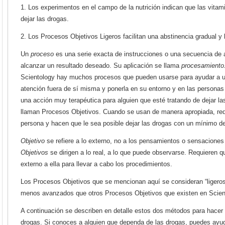
1. Los experimentos en el campo de la nutrición indican que las vitam
dejar las drogas.
2. Los Procesos Objetivos Ligeros facilitan una abstinencia gradual y
Un
proceso
es una serie exacta de instrucciones o una secuencia de
alcanzar un resultado deseado. Su aplicación se llama
procesamiento
Scientology hay muchos procesos que pueden usarse para ayudar a un
atención fuera de sí misma y ponerla en su entorno y en las personas
una acción muy terapéutica para alguien que esté tratando de dejar l
llaman Procesos Objetivos. Cuando se usan de manera apropiada, red
persona y hacen que le sea posible dejar las drogas con un mínimo d
Objetivo
se refiere a lo externo, no a los pensamientos o sensaciones 
Objetivos
se dirigen a lo real, a lo que puede observarse. Requieren q
externo a ella para llevar a cabo los procedimientos.
Los Procesos Objetivos que se mencionan aquí se consideran “ligeros
menos avanzados que otros Procesos Objetivos que existen en Scien
A continuación se describen en detalle estos dos métodos para hacer q
drogas. Si conoces a alguien que dependa de las drogas, puedes ayuda