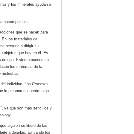
inas y los minerales ayudan a
 la hacen posible.
 acciones que se hacen para
.
En los materiales de
a persona a dirigir su
 u objetos que hay en él. Es
as drogas. Estos procesos se
ucen los síntomas de la
e molestias.
del individuo.
Los Procesos
ue la persona encuentre algo
”, ya que son más sencillos y
tology.
ue alguien se libere de las
rle a dejarlas, aplicando los