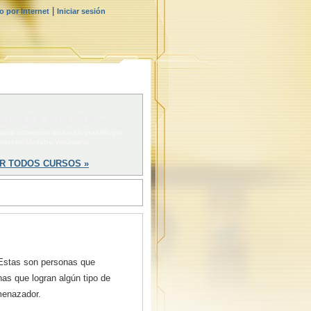
|
 por Internet
Iniciar sesión
IENZA AHORA »
 para comenzar un curso gratuito por
ernet de Ministro Voluntario
R TODOS CURSOS »
stas son personas que
as que logran algún tipo de
amenazador.