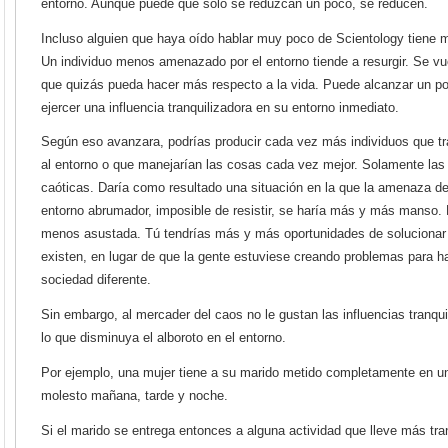
entorno. Aunque puede que sólo se reduzcan un poco, se reducen.
Incluso alguien que haya oído hablar muy poco de Scientology tiene 
Un individuo menos amenazado por el entorno tiende a resurgir. Se v
que quizás pueda hacer más respecto a la vida. Puede alcanzar un po
ejercer una influencia tranquilizadora en su entorno inmediato.
Según eso avanzara, podrías producir cada vez más individuos que tr
al entorno o que manejarían las cosas cada vez mejor. Solamente las
caóticas. Daría como resultado una situación en la que la amenaza de
entorno abrumador, imposible de resistir, se haría más y más manso.
menos asustada. Tú tendrías más y más oportunidades de solucionar 
existen, en lugar de que la gente estuviese creando problemas para ha
sociedad diferente.
Sin embargo, al mercader del caos no le gustan las influencias tranqu
lo que disminuya el alboroto en el entorno.
Por ejemplo, una mujer tiene a su marido metido completamente en u
molesto mañana, tarde y noche.
Si el marido se entrega entonces a alguna actividad que lleve más tran