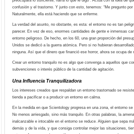
preocupara lo suficiente, haría lo que le digo”. Actúa con la idea de q
confusión y el trastorno. Y junto con esto, tenemos: “Me pregunto por
Naturalmente, ella está haciendo que se enferme.
La verdad del asunto, no obstante, es esta: el entorno no es tan peli
parecer. En vez de eso, enormes cantidades de gente e inmensas cant
entorno peligroso. De hecho, en los 60, una gran proporción del pres
Unidos se dedicó a la guerra atómica. Pero si no hubieran desarrolla
ninguna. Así que el dinero que financió ese horror, ahora se ocupa de
Crear un entorno tranquilo no es algo que convenga a aquellos que co
subvenciones o interés público de la cantidad de agitación.
Una Influencia Tranquilizadora
Los intereses creados que respaldan un entorno trastornado se resist
tienda a pacificar o a producir un entorno en calma.
En la medida en que Scientology progresa en una zona, el entorno se
No menos arriesgado, sino más tranquilo. En otras palabras, la amenaz
inalcanzable e intocable en el entorno se reduce. Alguien que sepa m
demás y de la vida, y que consiga controlar mejor las situaciones, t