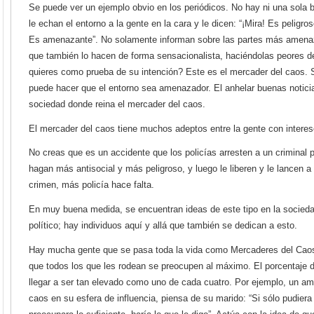
Se puede ver un ejemplo obvio en los periódicos. No hay ni una sola b
le echan el entorno a la gente en la cara y le dicen: “¡Mira! Es peligro
Es amenazante”. No solamente informan sobre las partes más amenaza
que también lo hacen de forma sensacionalista, haciéndolas peores 
quieres como prueba de su intención? Este es el mercader del caos. 
puede hacer que el entorno sea amenazador. El anhelar buenas notici
sociedad donde reina el mercader del caos.
El mercader del caos tiene muchos adeptos entre la gente con intere
No creas que es un accidente que los policías arresten a un criminal pel
hagan más antisocial y más peligroso, y luego le liberen y le lancen 
crimen, más policía hace falta.
En muy buena medida, se encuentran ideas de este tipo en la sociedad
político; hay individuos aquí y allá que también se dedican a esto.
Hay mucha gente que se pasa toda la vida como Mercaderes del Caos
que todos los que les rodean se preocupen al máximo. El porcentaje 
llegar a ser tan elevado como uno de cada cuatro. Por ejemplo, un a
caos en su esfera de influencia, piensa de su marido: “Si sólo pudier