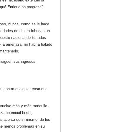
ue es necesario extender la
 qué Enrique no progresa”.
groso, nunca, como se le hace
idades de dinero fabrican un
upuesto nacional de Estados
do la amenaza, no habría habido
 mantenerlo.
nsiguen sus ingresos,
en contra cualquier cosa que
 vuelve más y más tranquilo.
a potencial hostil,
ás acerca de sí mismo, de los
iene menos problemas en su