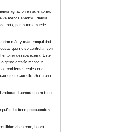
menos agitación en su entorno.
uelve menos apático. Piensa
co más; por lo tanto puede
aerían más y más tranquilidad
 cosas que no se controlan son
l entorno desaparecería. Este
 La gente estaría menos y
los problemas reales que
cer dinero con ello. Sería una
ilizadoras. Luchará contra todo
n puño. Le tiene preocupado y
quilidad al entorno, habrá