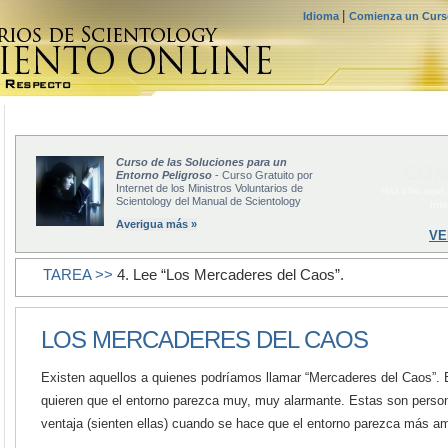
|
Idioma
Comienza un Curso
Curso de las Soluciones para un
COM
Entorno Peligroso
- Curso Gratuito por
Internet de los Ministros Voluntarios de
Haz clic aquí
Scientology del Manual de Scientology
int
Averigua más »
VE
TAREA >>
4. Lee “Los Mercaderes del Caos”.
LOS MERCADERES DEL CAOS
Existen aquellos a quienes podríamos llamar “Mercaderes del Caos”.
E
quieren que el entorno parezca muy, muy alarmante. Estas son person
ventaja (sienten ellas) cuando se hace que el entorno parezca más 