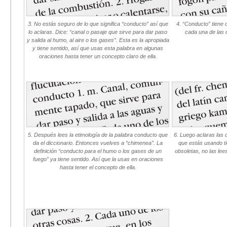
3. No estás seguro de lo que significa “conducto” así que
4. “Conducto” tiene o
lo aclaras. Dice: “canal o pasaje que sirve para dar paso
cada una de las 
y salida al humo, al aire o los gases”. Esta es la apropiada
y tiene sentido, así que usas esta palabra en algunas
oraciones hasta tener un concepto claro de ella.
5. Después lees la etimología de la palabra conducto que
6. Luego aclaras las d
da el diccionario. Entonces vuelves a “chimenea”. La
que estás usando ti
definición “conducto para el humo o los gases de un
obsoletas, no las lee
fuego” ya tiene sentido. Así que la usas en oraciones
hasta tener el concepto de ella.