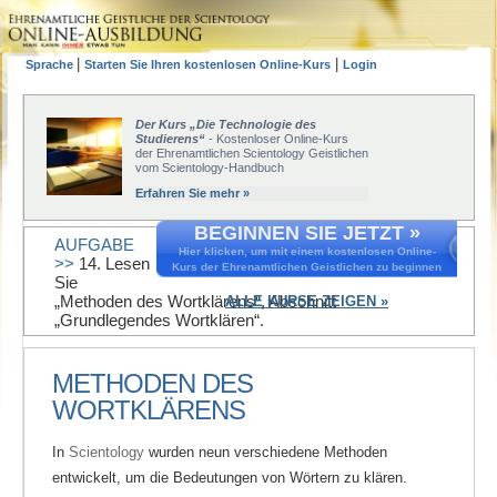
|
|
Sprache
Starten Sie Ihren kostenlosen Online-Kurs
Login
Der Kurs „Die Technologie des
Studierens“
- Kostenloser Online-Kurs
der Ehrenamtlichen Scientology Geistlichen
vom Scientology-Handbuch
Erfahren Sie mehr »
BEGINNEN SIE JETZT »
AUFGABE
Hier klicken, um mit einem kostenlosen Online-
>>
14. Lesen
Kurs der Ehrenamtlichen Geistlichen zu beginnen
Sie
„Methoden des Wortklärens“, Abschnitt
ALLE KURSE ZEIGEN »
„Grundlegendes Wortklären“.
METHODEN DES
WORTKLÄRENS
In
Scientology
wurden neun verschiedene Methoden
entwickelt, um die Bedeutungen von Wörtern zu klären.