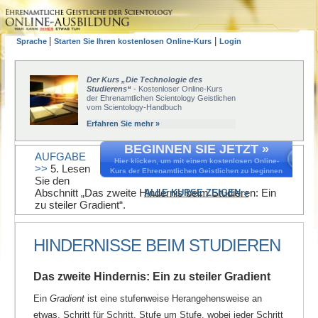
|
|
Sprache
Starten Sie Ihren kostenlosen Online-Kurs
Login
Der Kurs „Die Technologie des
Studierens“
- Kostenloser Online-Kurs
der Ehrenamtlichen Scientology Geistlichen
vom Scientology-Handbuch
Erfahren Sie mehr »
BEGINNEN SIE JETZT »
AUFGABE
Hier klicken, um mit einem kostenlosen Online-
>>
5. Lesen
Kurs der Ehrenamtlichen Geistlichen zu beginnen
Sie den
Abschnitt „Das zweite Hindernis beim Studieren: Ein
ALLE KURSE ZEIGEN »
zu steiler Gradient“.
HINDERNISSE BEIM STUDIEREN
Das zweite Hindernis: Ein zu steiler Gradient
Ein
Gradient
ist eine stufenweise Herangehensweise an
etwas, Schritt für Schritt, Stufe um Stufe, wobei jeder Schritt