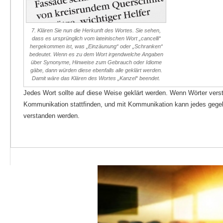
7. Klären Sie nun die Herkunft des Wortes. Sie sehen,
dass es ursprünglich vom lateinischen Wort „cancelli“
hergekommen ist, was „Einzäunung“ oder „Schranken“
bedeutet. Wenn es zu dem Wort irgendwelche Angaben
über Synonyme, Hinweise zum Gebrauch oder Idiome
gäbe, dann würden diese ebenfalls alle geklärt werden.
Damit wäre das Klären des Wortes „Kanzel“ beendet.
Jedes Wort sollte auf diese Weise geklärt werden. Wenn Wörter ver
Kommunikation stattfinden, und mit Kommunikation kann jedes geg
verstanden werden.