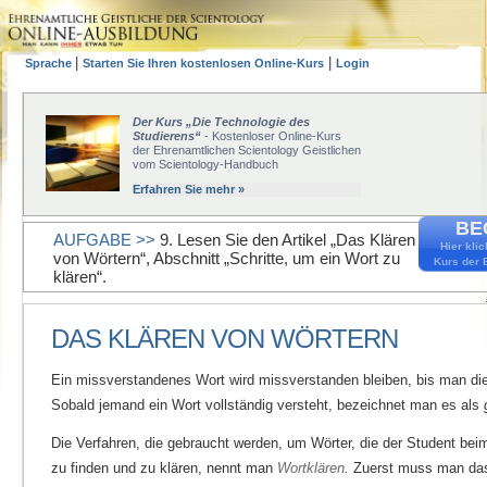
|
|
Sprache
Starten Sie Ihren kostenlosen Online-Kurs
Login
Der Kurs „Die Technologie des
Studierens“
- Kostenloser Online-Kurs
der Ehrenamtlichen Scientology Geistlichen
vom Scientology-Handbuch
Erfahren Sie mehr »
BE
AUFGABE >>
9. Lesen Sie den Artikel „Das Klären
Hier kli
von Wörtern“, Abschnitt „Schritte, um ein Wort zu
Kurs der 
klären“.
DAS KLÄREN VON WÖRTERN
Ein missverstandenes Wort wird missverstanden bleiben, bis man d
Sobald jemand ein Wort vollständig versteht, bezeichnet man es als
Die Verfahren, die gebraucht werden, um Wörter, die der Student bei
zu finden und zu klären, nennt man
Wortklären
.
Zuerst muss man das 