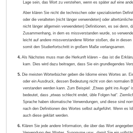
Lage sein, das Wort zu verstehen, wenn es später auf eine and
Aber klären Sie nicht die technischen oder spezialisierten Defin
oder die veralteten (nicht länger verwendeten) oder altertümlic
nicht länger allgemein verwendeten) Definitionen, es sei denn, 
Zusammenhang, in dem es missverstanden wurde, so verwende
leicht auf andere missverstandene Wörter stoßen, die in diesen 
somit den Studierfortschritt in großem Maße verlangsamen.
4.
Als Nächstes muss man die Herkunft klären – das ist die Erklär
kam. Dies wird dazu beitragen, dass Sie ein grundlegendes Ve
5.
Die meisten Wörterbücher geben die Idiome eines Wortes an. Ein
oder ein Ausdruck, dessen Bedeutung nicht von den normalen B
verstanden werden kann. Zum Beispiel: „Etwas geht ins Auge“ i
bedeutet, dass „etwas schlecht endet, üble Folgen hat“. Ziemlic
Sprache haben idiomatische Verwendungen, und diese sind nor
nach den Definitionen des Wortes selbst aufgeführt. Wenn es I
auch diese geklärt werden.
6.
Klären Sie jede andere Information, die über das Wort angegebe
Verwendung des Wortes, Synonyme usw., damit Sie ein vollstä