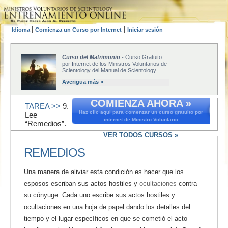
|
|
Idioma
Comienza un Curso por Internet
Iniciar sesión
Curso del Matrimonio
- Curso Gratuito
por Internet de los Ministros Voluntarios de
Scientology del Manual de Scientology
Averigua más »
COMIENZA AHORA »
TAREA >>
9.
Haz clic aquí para comenzar un curso gratuito por
Lee
internet de Ministro Voluntario
“Remedios”.
VER TODOS CURSOS »
REMEDIOS
Una manera de aliviar esta condición es hacer que los
esposos escriban sus actos hostiles y
ocultaciones
contra
su cónyuge. Cada uno escribe sus actos hostiles y
ocultaciones en una hoja de papel dando los detalles del
tiempo y el lugar específicos en que se cometió el acto