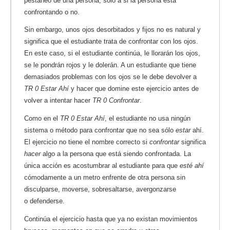
pestañeo de una persona; sólo a si la persona está
confrontando o no.
Sin embargo, unos ojos desorbitados y fijos no es natural y
significa que el estudiante trata de confrontar con los ojos.
En este caso, si el estudiante continúa, le llorarán los ojos,
se le pondrán rojos y le dolerán. A un estudiante que tiene
demasiados problemas con los ojos se le debe devolver a
TR 0 Estar Ahí
y hacer que domine este ejercicio antes de
volver a intentar hacer
TR 0 Confrontar
.
Como en el
TR 0 Estar Ahí
, el estudiante no usa ningún
sistema o método para confrontar que no sea sólo
estar
ahí.
El ejercicio no tiene el nombre correcto si
confrontar
significa
hacer
algo a la persona que está siendo confrontada. La
única acción es acostumbrar al estudiante para que
esté ahí
cómodamente a un metro enfrente de otra persona sin
disculparse, moverse, sobresaltarse, avergonzarse
o defenderse.
Continúa el ejercicio hasta que ya no existan movimientos