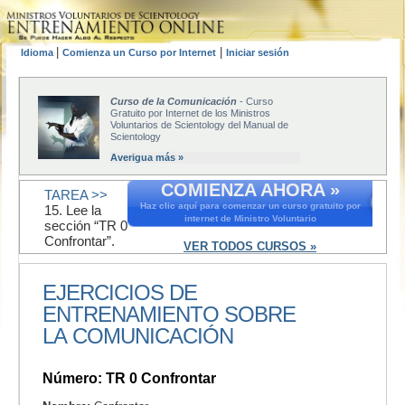
|
|
Idioma
Comienza un Curso por Internet
Iniciar sesión
Curso de la Comunicación
- Curso
Gratuito por Internet de los Ministros
Voluntarios de Scientology del Manual de
Scientology
Averigua más »
COMIENZA AHORA »
TAREA >>
Haz clic aquí para comenzar un curso gratuito por
15. Lee la
internet de Ministro Voluntario
sección “TR 0
Confrontar”.
VER TODOS CURSOS »
EJERCICIOS DE
ENTRENAMIENTO SOBRE
LA COMUNICACIÓN
Número: TR 0 Confrontar