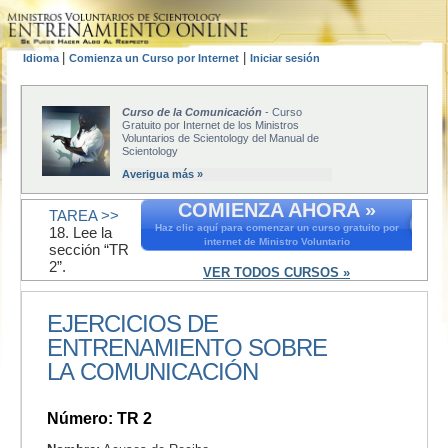
|
|
Idioma
Comienza un Curso por Internet
Iniciar sesión
Curso de la Comunicación
- Curso
Gratuito por Internet de los Ministros
Voluntarios de Scientology del Manual de
Scientology
Averigua más »
COMIENZA AHORA »
TAREA >>
Haz clic aquí para comenzar un curso gratuito por
18. Lee la
internet de Ministro Voluntario
sección “TR
2”.
VER TODOS CURSOS »
EJERCICIOS DE
ENTRENAMIENTO SOBRE
LA COMUNICACIÓN
Número: TR 2