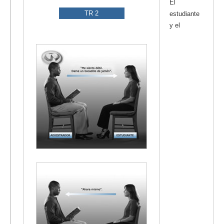
El
TR 2
estudiante
y el