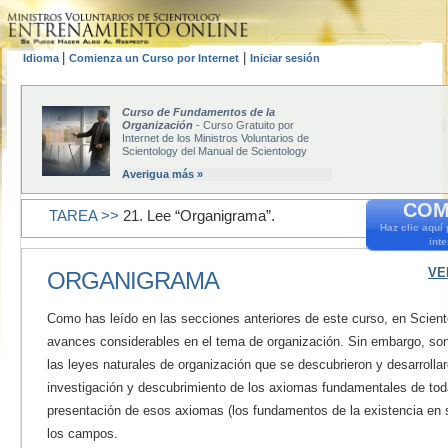
|
|
Idioma
Comienza un Curso por Internet
Iniciar sesión
Curso de Fundamentos de la
Organización
- Curso Gratuito por
Internet de los Ministros Voluntarios de
Scientology del Manual de Scientology
Averigua más »
COM
TAREA >>
21. Lee “Organigrama”.
Haz clic aquí
inte
VE
ORGANIGRAMA
Como has leído en las secciones anteriores de este curso, en Scient
avances considerables en el tema de organización. Sin embargo, so
las leyes naturales de organización que se descubrieron y desarrolla
investigación y descubrimiento de los axiomas fundamentales de tod
presentación de esos
axiomas (los
fundamentos de la existencia
en 
los campos.