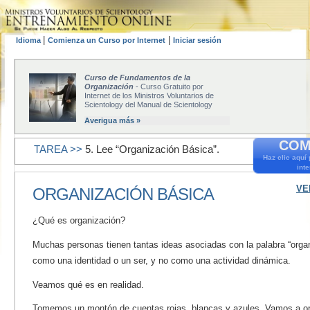
|
|
Idioma
Comienza un Curso por Internet
Iniciar sesión
Curso de Fundamentos de la
Organización
- Curso Gratuito por
Internet de los Ministros Voluntarios de
Scientology del Manual de Scientology
Averigua más »
COM
TAREA >>
5. Lee “Organización Básica”.
Haz clic aquí
inte
VE
ORGANIZACIÓN BÁSICA
¿Qué es organización?
Muchas personas tienen tantas ideas asociadas con la palabra “organ
como una identidad o un ser, y no como una actividad dinámica.
Veamos qué es en realidad.
Tomemos un montón de cuentas rojas, blancas y azules. Vamos a or