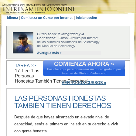
|
|
Idioma
Comienza un Curso por Internet
Iniciar sesión
Curso sobre la Integridad y la
Honestidad
- Curso Gratuito por Internet
de los Ministros Voluntarios de Scientology
del Manual de Scientology
Averigua más »
COMIENZA AHORA »
TAREA >>
Haz clic aquí para comenzar un curso gratuito por
17. Lee “Las
internet de Ministro Voluntario
Personas
Honestas También Tienen Derechos”.
VER TODOS CURSOS »
LAS PERSONAS HONESTAS
TAMBIÉN TIENEN DERECHOS
Después de que hayas alcanzado un elevado nivel de
capacidad, serás el primero en insistir en tu derecho a vivir
con gente honesta.