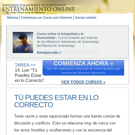
|
|
Idioma
Comienza un Curso por Internet
Iniciar sesión
Curso sobre la Integridad y la
Honestidad
- Curso Gratuito por Internet
de los Ministros Voluntarios de Scientology
del Manual de Scientology
Averigua más »
COMIENZA AHORA »
TAREA >>
Haz clic aquí para comenzar un curso gratuito por
14. Lee “Tú
internet de Ministro Voluntario
Puedes Estar
en lo Correcto”.
VER TODOS CURSOS »
TÚ PUEDES ESTAR EN LO
CORRECTO
Tener razón y estar equivocado forman una fuente común de
discusión y conflicto. Esto se relaciona muy de cerca con
los actos hostiles y ocultaciones y con la secuencia del