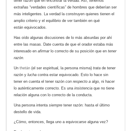
tener razón que en encontrar la verdad. Así, tenemos
extrañas “verdades científicas” de hombres que deberían ser
más inteligentes. La verdad la construyen quienes tienen el
amplio criterio y el equilibrio de ver también en qué
están equivocados.
Has oído algunas discusiones de lo más absurdas por ahí
entre las masas. Date cuenta de que el orador estaba más
interesado en
afirmar
lo correcto de su posición que en
tener
razón.
Un
thetán
(el ser espiritual, la persona misma)
trata
de tener
razón y
lucha
contra estar equivocado. Esto lo hace sin
tener en cuenta el tener razón
con respecto a
algo, ni hacer
lo auténticamente correcto. Es una
insistencia
que no tiene
relación alguna con lo correcto de la conducta.
Una persona intenta
siempre
tener razón: hasta el último
destello de vida.
¿Cómo, entonces, llega uno a equivocarse alguna vez?