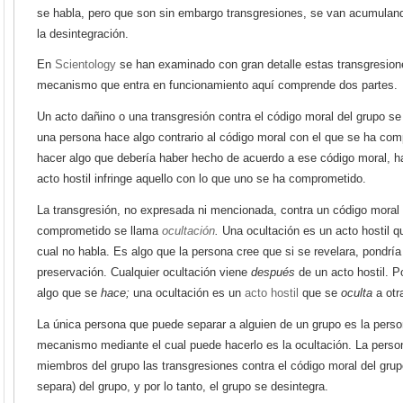
se habla, pero que son sin embargo transgresiones, se van acumulan
la desintegración.
En
Scientology
se han examinado con gran detalle estas transgresion
mecanismo que entra en funcionamiento aquí comprende dos partes.
Un acto dañino o una transgresión contra el código moral del grupo 
una persona hace algo contrario al código moral con el que se ha co
hacer algo que debería haber hecho de acuerdo a ese código moral, ha
acto hostil infringe aquello con lo que uno se ha comprometido.
La transgresión, no expresada ni mencionada, contra un código moral 
comprometido se llama
ocultación
.
Una ocultación es un acto hostil q
cual no habla. Es algo que la persona cree que si se revelara, pondría
preservación. Cualquier ocultación viene
después
de un acto hostil. Po
algo que se
hace;
una ocultación es un
acto hostil
que se
oculta
a otr
La única persona que puede separar a alguien de un grupo es la pers
mecanismo mediante el cual puede hacerlo es la ocultación. La perso
miembros del grupo las transgresiones contra el código moral del grupo
separa) del grupo, y por lo tanto, el grupo se desintegra.