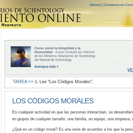
|
Idioma
Comienza un Curso
Curso sobre la Integridad y la
COM
Honestidad
- Curso Gratuito por Internet
de los Ministros Voluntarios de Scientology
Haz clic aquí
del Manual de Scientology
int
Averigua más »
VE
TAREA >>
1. Lee “Los Códigos Morales”.
LOS CÓDIGOS MORALES
En cualquier actividad en que las personas interactúan, se desarrolla
en grupos de cualquier tamaño: una familia, un equipo, una empresa, 
¿Qué
es
un código moral? Es una serie de acuerdos a los que la pers