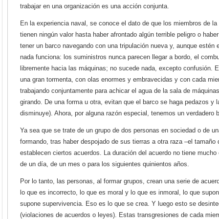
trabajar en una organización es una acción conjunta.
En la experiencia naval, se conoce el dato de que los miembros de la 
tienen ningún valor hasta haber afrontado algún terrible peligro o hab
tener un barco navegando con una tripulación nueva y, aunque estén 
nada funciona: los suministros nunca parecen llegar a bordo, el combu
libremente hacia las máquinas; no sucede nada, excepto confusión. E
una gran tormenta, con olas enormes y embravecidas y con cada miemb
trabajando conjuntamente para achicar el agua de la sala de máquinas
girando. De una forma u otra, evitan que el barco se haga pedazos y 
disminuye). Ahora, por alguna razón especial, tenemos un verdadero 
Ya sea que se trate de un grupo de dos personas en sociedad o de un
formando, tras haber despojado de sus tierras a otra raza –el tamaño 
establecen ciertos acuerdos. La duración del acuerdo no tiene mucho 
de un día, de un mes o para los siguientes quinientos años.
Por lo tanto, las personas, al formar grupos, crean una serie de acuer
lo que es incorrecto, lo que es moral y lo que es inmoral, lo que supo
supone supervivencia. Eso es lo que se crea. Y luego esto se desinte
(violaciones de acuerdos o leyes). Estas transgresiones de cada miem