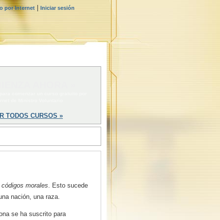
|
 por Internet
Iniciar sesión
IENZA AHORA »
 para comenzar un curso gratuito por
ernet de Ministro Voluntario
R TODOS CURSOS »
n
códigos morales
. Esto sucede
una nación, una raza.
ona se ha suscrito para