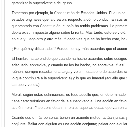
garantizar la supervivencia del grupo.
Tomemos por ejemplo, la
Constitución
de Estados Unidos. Fue un acue
estados originales que la crearon, respecto a cómo conducirían sus 
quebrantado esa
Constitución
, el país ha tenido problemas. Lo primer
debía existir impuesto alguno sobre la renta. Más tarde, esto se viol
en ella y luego otro y otro más. Y cada vez que se ha hecho esto, h
¿Por qué hay dificultades? Porque no hay más acuerdos que el acuer
El hombre ha aprendido que cuando ha hecho acuerdos sobre códigos
adecuado, sobrevive, y cuando no los ha hecho, no sobrevive. Y así,
reúnen, siempre redactan una larga y voluminosa serie de acuerdos sob
lo que contribuirá a la supervivencia) y lo que es inmoral (aquello que
la supervivencia).
Moral, según estas definiciones, es todo aquello que, en determinad
tiene características en favor de la supervivencia. Una acción en favo
acción moral. Y se consideran inmorales aquellas cosas que van en co
Cuando dos o más personas tienen un acuerdo mutuo, actúan juntas y
conjunta.
Bailar con alguien es una acción conjunta; pelear con alguie